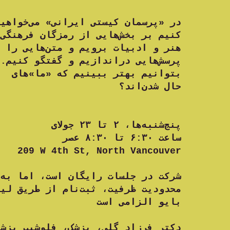
کنیم بر بخش‌هایی از رمزگان فرهنگی‌
هنر و ادبیات برویم و متن‌هایی را 
پرسش‌هایی دراندازیم و گفتگو کنیم.
بتوانیم بهتر ببینیم که «ما»های م
حال شدن‌اند؟
پنج‌شنبه‌ها، ۲ تا ۲۳ جولای
ساعت ۶:۳۰ تا ۸:۳۰ عصر
209 W 4th St, North Vancouver
محدودیت ظرفیت، ثبت‌نام از طریق لین
بایو الزامی است
دکتر فرزاد گلی، پزشک، فلوشیپ پزش،