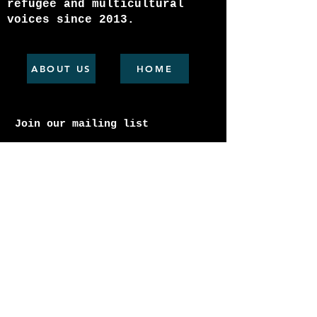
refugee and multicultural
voices since 2013.
ABOUT US
HOME
Join our mailing list
Email
Subscribe
In the spirit of storytelling, we
pause to honour the ancient