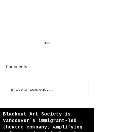
Comments
I AM 108
One Coach Awa
Write a comment...
Blackout Art Society is
Vancouver's immigrant-led
theatre company, amplifying